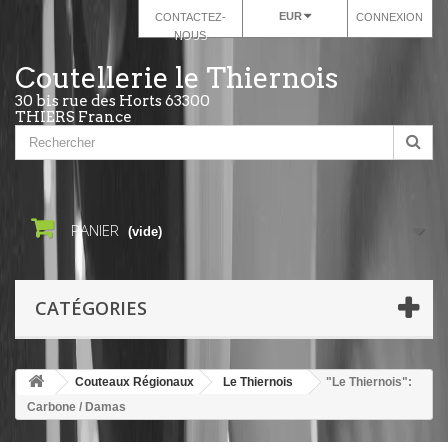
EUR
CONTACTEZ-
CONNEXION
NOUS
Coutellerie le Thiernois
30 bis rue des Horts 63300
THIERS France
PANIER
(vide)
CATÉGORIES
Couteaux Régionaux
Le Thiernois
"Le Thiernois":
Carbone / Damas